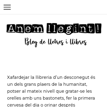
P
S
r
k
i
i
m
p
a
t
o
r
c
y
Anem
o
M
n
e
Xafardejar la llibreria d’un desconegut és
t
un dels grans plaers de la humanitat,
llegint
n
e
potser al mateix nivell que gratar-se les
n
u
orelles amb uns bastonets, fer la primera
t
cervesa del dia o orinar després