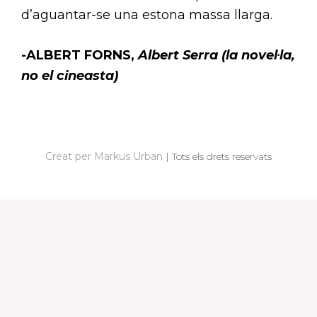
d’aguantar-se una estona massa llarga.
-ALBERT FORNS,
Albert Serra (la novel·la,
no el cineasta)
N
A
V
Creat per Markus Urban
|
Tots els drets reservats
E
G
A
C
I
Ó
D
'
E