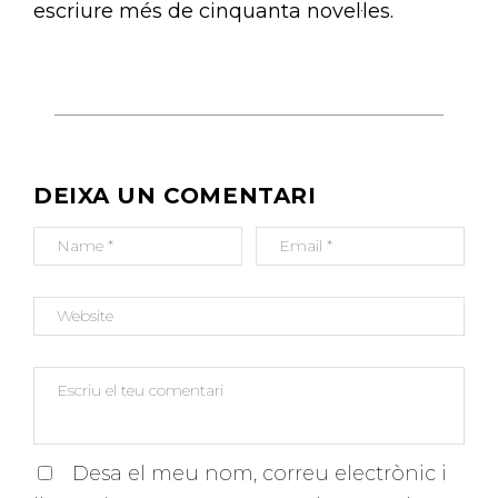
escriure més de cinquanta novel·les.
N
A
V
E
G
DEIXA UN COMENTARI
A
C
I
Ó
D
'
E
N
T
R
Desa el meu nom, correu electrònic i
A