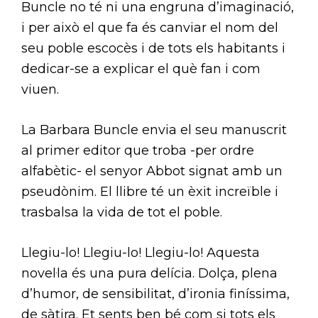
Buncle no té ni una engruna d’imaginació,
i per això el que fa és canviar el nom del
seu poble escocès i de tots els habitants i
dedicar-se a explicar el què fan i com
viuen.
La Barbara Buncle envia el seu manuscrit
al primer editor que troba -per ordre
alfabètic- el senyor Abbot signat amb un
pseudònim. El llibre té un èxit increïble i
trasbalsa la vida de tot el poble.
Llegiu-lo! Llegiu-lo! Llegiu-lo! Aquesta
novel·la és una pura delícia. Dolça, plena
d’humor, de sensibilitat, d’ironia finíssima,
de sàtira. Et sents ben bé com si tots els