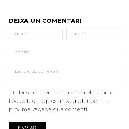
V
E
G
DEIXA UN COMENTARI
A
C
I
Ó
D
'
E
N
T
R
Desa el meu nom, correu electrònic i
A
lloc web en aquest navegador per a la
D
pròxima vegada que comenti.
E
S