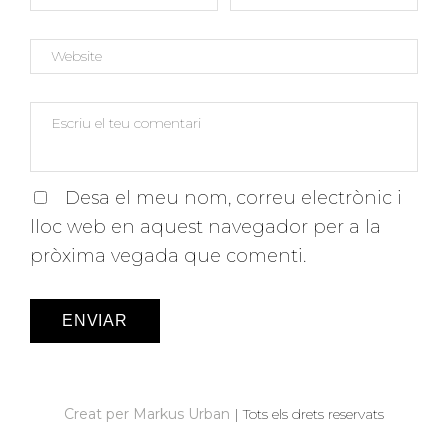
I
Ó
D
'
E
N
T
R
Desa el meu nom, correu electrònic i
A
lloc web en aquest navegador per a la
D
pròxima vegada que comenti.
E
S
Creat per Markus Urban
|
Tots els drets reservats