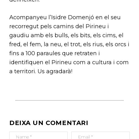
Acompanyeu l’Isidre Domenjó en el seu
recorregut pels camins del Pirineu i
gaudiu amb els bulls, els bits, els cims, el
fred, el fem, la neu, el trot, els rius, els orcs i
fins a 100 paraules que retraten i
identifiquen el Pirineu com a cultura i com
a territori. Us agradarà!
N
A
V
E
G
DEIXA UN COMENTARI
A
C