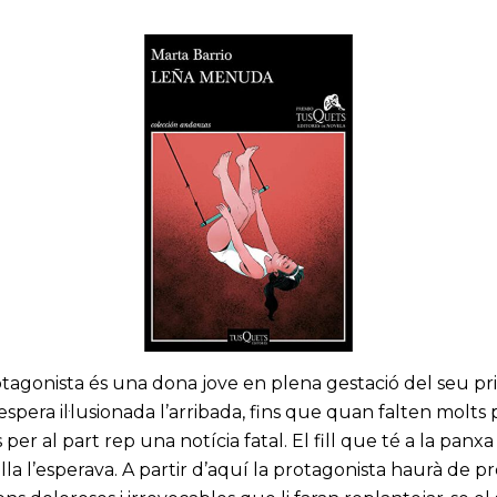
otagonista és una dona jove en plena gestació del seu p
 n’espera il·lusionada l’arribada, fins que quan falten molts
per al part rep una notícia fatal. El fill que té a la panxa
la l’esperava. A partir d’aquí la protagonista haurà de p