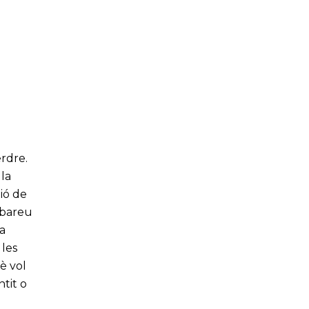
rdre.
 la
ió de
robareu
ca
 les
uè vol
ntit o