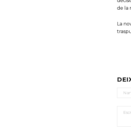
decisi
de la 
La nov
traspu
N
A
V
E
G
DEI
A
C
I
Ó
D
'
E