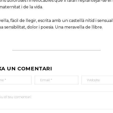
ons doloroses i irrevocables que li faran replantejar-se el 
maternitat i de la vida.
el·la, fàcil de llegir, escrita amb un castellà nítid i sensual
a sensibilitat, dolor i poesia. Una meravella de llibre.
XA UN COMENTARI