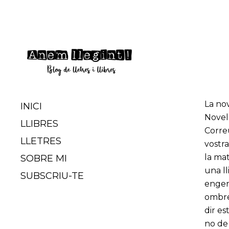
S
k
i
p
t
o
c
o
‎La n
Anem lle
INICI
n
Novel
LLIBRES
t
Correu
e
LLETRES
vostra
n
la mat
SOBRE MI
t
una ll
SUBSCRIU-TE
engend
ombres
dir es
no de 