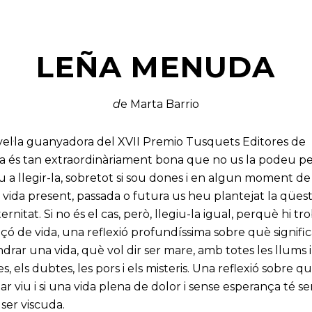
LEÑA MENUDA
d
e Marta Barrio
ovel·la guanyadora del XVII Premio Tusquets Editores de
gint
a és tan extraordinàriament bona que no us la podeu pe
 a llegir-la, sobretot si sou dones i en algun moment de
 vida present, passada o futura us heu plantejat la qüest
ernitat. Si no és el cas, però, llegiu-la igual, perquè hi t
içó de vida, una reflexió profundíssima sobre què signifi
rar una vida, què vol dir ser mare, amb totes les llums i
, els dubtes, les pors i els misteris. Una reflexió sobre q
tar viu i si una vida plena de dolor i sense esperança té se
ser viscuda.