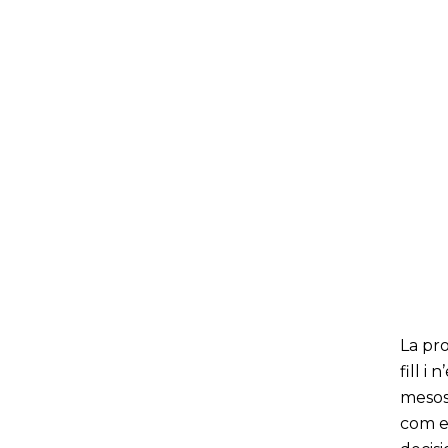
La pr
fill i
mesos 
com el