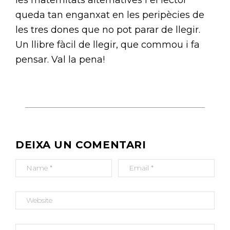
queda tan enganxat en les peripècies de
les tres dones que no pot parar de llegir.
Un llibre fàcil de llegir, que commou i fa
pensar. Val la pena!
N
A
V
E
G
DEIXA UN COMENTARI
A
C
I
Ó
D
'
E