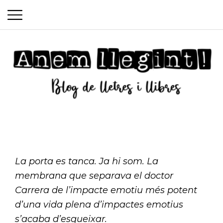
P
S
r
k
i
i
m
p
a
t
o
r
c
y
Anem
o
M
n
e
La porta es tanca. Ja hi som. La
t
membrana que separava el doctor
llegint
n
e
Carrera de l’impacte emotiu més potent
n
u
d’una vida plena d’impactes emotius
t
s’acaba d’esqueixar.