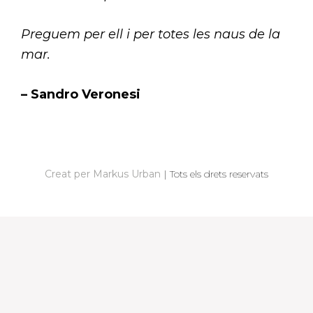
Preguem per ell i per totes les naus de la
mar.
– Sandro Veronesi
N
A
V
Creat per Markus Urban
|
Tots els drets reservats
E
G
A
C
I
Ó
D
'