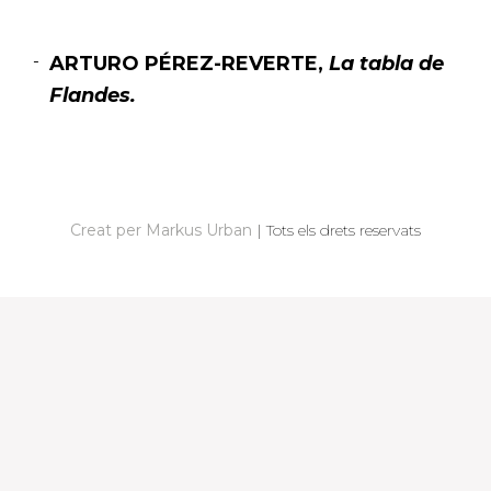
ARTURO PÉREZ-REVERTE,
La tabla de
Flandes.
N
A
V
Creat per Markus Urban
|
Tots els drets reservats
E
G
A
C
I
Ó
D
'
E