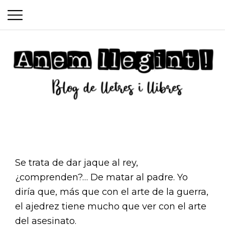
P
S
r
k
i
i
m
p
a
t
o
r
c
y
Anem
o
M
n
e
Se trata de dar jaque al rey,
t
¿comprenden?… De matar al padre. Yo
llegint
n
e
diría que, más que con el arte de la guerra,
n
u
el ajedrez tiene mucho que ver con el arte
t
del asesinato.