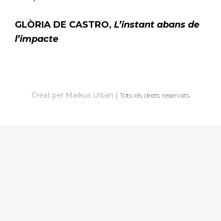
GLÒRIA DE CASTRO,
L’instant abans de
l’impacte
N
A
V
Creat per Markus Urban
|
Tots els drets reservats
E
G
A
C
I
Ó
D
'
E
N