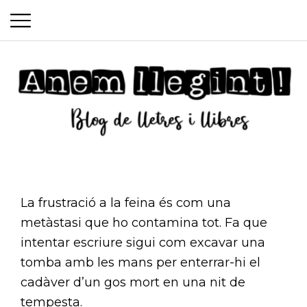
P
S
r
k
i
i
m
p
a
t
o
r
c
y
Anem
o
M
La frustració a la feina és com una
n
e
metàstasi que ho contamina tot. Fa que
t
llegint
intentar escriure sigui com excavar una
n
e
tomba amb les mans per enterrar-hi el
n
u
cadàver d’un gos mort en una nit de
t
tempesta.