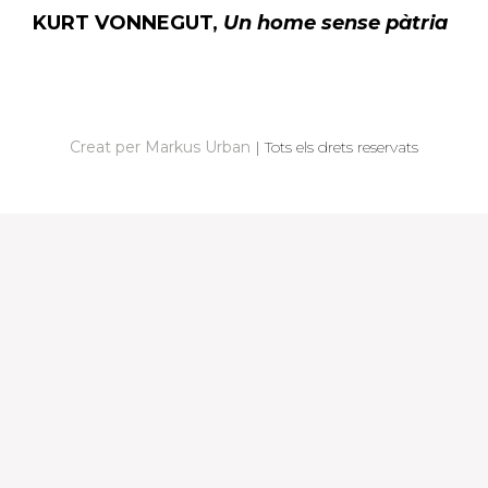
KURT VONNEGUT,
Un home sense pàtria
N
A
V
Creat per Markus Urban
|
Tots els drets reservats
E
G
A
C
I
Ó
D
'
E
N
T
R