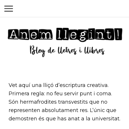
P
S
r
k
i
i
m
p
a
t
o
r
c
y
Anem
o
M
Vet aquí una lliçó d’escriptura creativa.
n
e
Primera regla: no feu servir punt i coma.
t
llegint
Són hermafrodites transvestits que no
n
e
representen absolutament res. L’únic que
n
u
demostren és que has anat a la universitat.
t