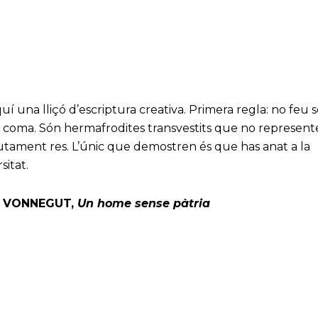
uí una lliçó d’escriptura creativa. Primera regla: no feu s
i coma. Són hermafrodites transvestits que no represen
gint
utament res. L’únic que demostren és que has anat a la
sitat.
 VONNEGUT,
Un home sense pàtria