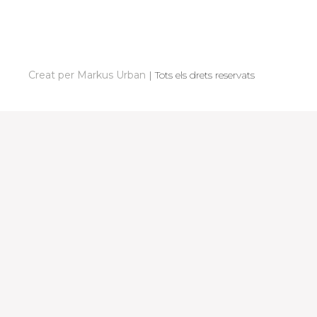
A
C
I
Ó
Creat per Markus Urban
|
Tots els drets reservats
D
'
E
N
T
R
A
D
E
S