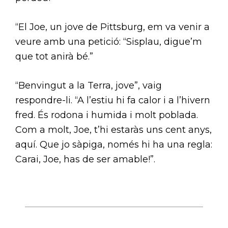
“El Joe, un jove de Pittsburg, em va venir a
veure amb una petició: “Sisplau, digue’m
que tot anirà bé.”
“Benvingut a la Terra, jove”, vaig
respondre-li. “A l’estiu hi fa calor i a l’hivern
fred. És rodona i humida i molt poblada.
Com a molt, Joe, t’hi estaràs uns cent anys,
aquí. Que jo sàpiga, només hi ha una regla:
Carai, Joe, has de ser amable!”.
N
A
V
E